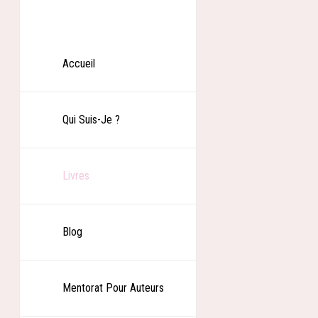
Accueil
Qui Suis-Je ?
A vida é
Livres
Date de public
Blog
Abbie et Romain
La pression que
en rentrant che
Mentorat Pour Auteurs
trente ans plus