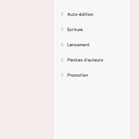
Auto-édition
Ecriture
Lancement
Paroles d'auteurs
Promotion
elle rêvait de
i séducteurs,
s, leur