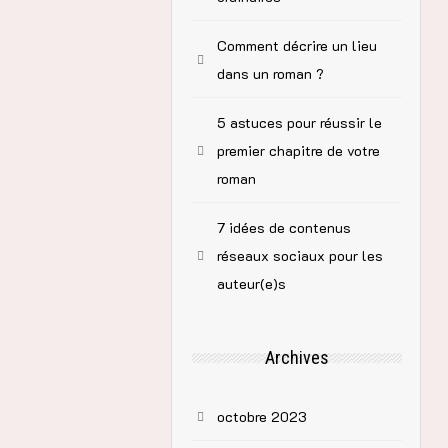
Comment décrire un lieu
dans un roman ?
5 astuces pour réussir le
premier chapitre de votre
roman
7 idées de contenus
réseaux sociaux pour les
auteur(e)s
 peut imposer.
Archives
rivée. Un jour
 fait son père
octobre 2023
e décide de tout