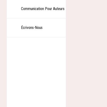
plaquer : son tr
s’envole pour l
Communication Pour Auteurs
initiatique, où
son existence.
Écrivons-Nous
De São Paulo à 
reconnecter à s
Il y a des renco
les chemins qui 
Lire un e
Acheter 