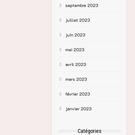
nstruire, elle
septembre 2023
n voyage
bouleverseront
juillet 2023
juin 2023
imer, à se
mai 2023
 plus profonds.
avril 2023
sens de la vie et
mars 2023
février 2023
janvier 2023
Catégories