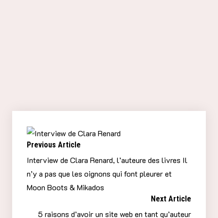
autrices qui souhaitent se
lancer dans l’auto- édition ?
Oser, oser et oser !
Quels sont vos projets pour la
suite ?
Nous répondons à tous les mails ; et peut-être
qu’un autre projet se profilera !
Previous Article
Interview de Clara Renard, l’auteure des livres Il
n’y a pas que les oignons qui font pleurer et
Moon Boots & Mikados
Next Article
5 raisons d’avoir un site web en tant qu’auteur